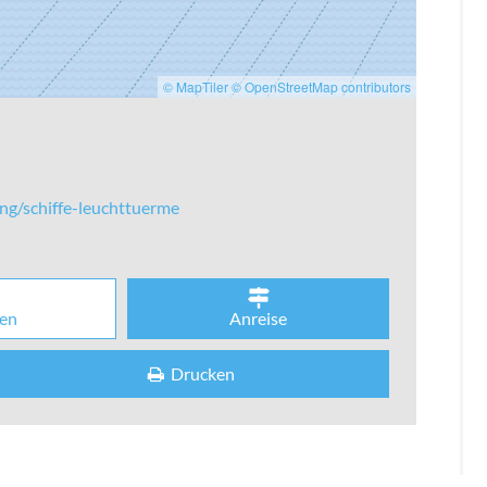
© MapTiler
© OpenStreetMap contributors
ing/schiffe-leuchttuerme
en
Anreise
Drucken