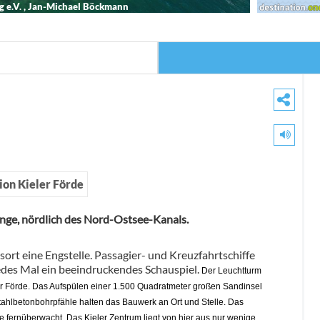
g e.V. , Jan-Michael Böckmann
ion Kieler Förde
Enge, nördlich des Nord-Ostsee-Kanals.
ort eine Engstelle. Passagier- und Kreuzfahrtschiffe
jedes Mal ein beeindruckendes Schauspiel.
Der Leuchtturm
eler Förde. Das Aufspülen einer 1.500 Quadratmeter großen Sandinsel
tahlbetonbohrpfähle halten das Bauwerk an Ort und Stelle. Das
e fernüberwacht. Das Kieler Zentrum liegt von hier aus nur wenige