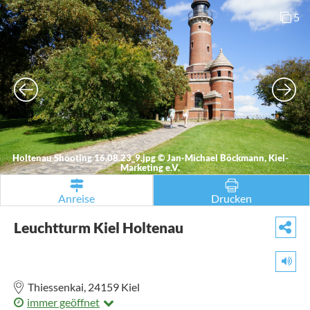
5
Holtenau Shooting 16.08.23_9.jpg
©
Jan-Michael Böckmann, Kiel-
Marketing e.V.
Anreise
Drucken
Leuchtturm Kiel Holtenau
Thiessenkai,
24159
Kiel
immer geöffnet