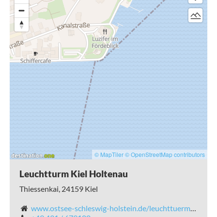
Was kann es symbolisch also Schöneres geben, als hier den
Kurs für ein gemeinsames Leben zu bestimmen?
Trauen Sie sich in der restaurierten Gedenkhalle des
historischen Leuchtturms direkt am Meer mit bis zu 12
Gästen. Buchung und Information über Kiel-Marketing e.V.,
Tel.: 0431-6791013 oder per E-Mail an hochzeit@kiel-
marketing.de.
Weitere Informationen zur Trauung im Holtenauer
Leuchtturm erhalten Sie
hier
.
© MapTiler
© OpenStreetMap contributors
Leuchtturm Kiel Holtenau
Thiessenkai,
24159
Kiel
www.ostsee-schleswig-holstein.de/leuchttuerme/details/4341/stammdaten/leuchtturm-kiel-holtenau