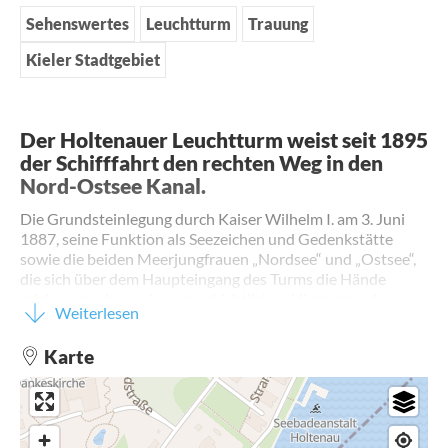
Sehenswertes
Leuchtturm
Trauung
Kieler Stadtgebiet
Der Holtenauer Leuchtturm weist seit 1895
der Schifffahrt den rechten Weg in den
Nord-Ostsee Kanal.
Die Grundsteinlegung durch Kaiser Wilhelm I. am 3. Juni
1887, seine Funktion als Seezeichen und Gedenkstätte
sowie die beiden Meerjungfrauen „Nordsee“ und „Ostsee“,
die sich über dem Haupteingang des Turms die Hände
reichen, machen seinen geschichtlichen Hintergrund
Weiterlesen
besonders interessant und verstärken die symbolische
Kraft, die von ihm ausgeht.
Karte
So ist es wohl kein Wunder, dass Paare an diesem schönen
Ort immer wieder den Bund fürs Leben eingehen.
Leuchttürme helfen in der Schifffahrt, nicht auf Grund zu
laufen und das eigene Schiff sicher durch die See zu steuern.