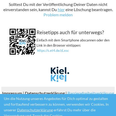
Solltest Du mit der Veröffentlichung Deiner Daten nicht
einverstanden sein, kannst Du
hier
eine Löschung beantragen.
Problem melden
Reisetipps auch für unterwegs?
Einfach mit dem Smartphone abscannen oder den
Link in den Browser eintippen:
https://s.et4.de/zLxsc
Impressum
|
Datenschutzerklärung
|
Barrierefreiheitserklärung
|
Problem melden
Um die Nutzung unseres Angebotes für Dich optimal zu gestalten
und fortlaufend verbessern zu können, verwenden wir Cookies. In
unserer
Datenschutzerklärung
erfährst Du mehr über die
© 2026 | Ein Produkt der
destination.one GmbH
Verwendung und Zweck der Cookies.