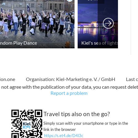
ndom Play Dance
Kiel's sea of lights with S
ion.one
Organisation: Kiel-Marketing e. V. / GmbH
Last 
o not agree with the publication of your data, you can request dele
Report a problem
Travel tips also on the go?
Simply scan with your smartphone or type in the
link in the browser
https://s.et4.de/D4l3c