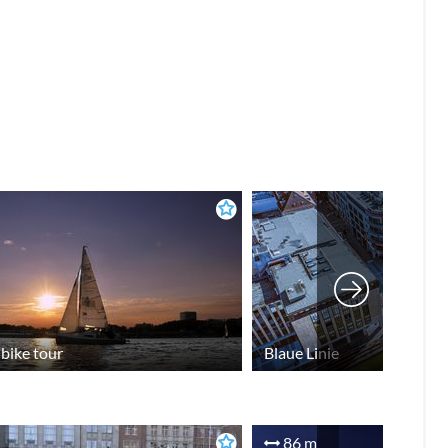
bike tour
Blaue Linie
86 m