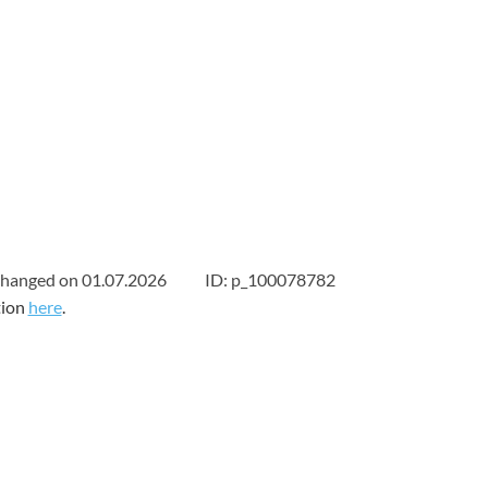
Tipp
unday shopping
Street Food Festival Kiel
changed on 01.07.2026
ID: p_100078782
tion
here
.