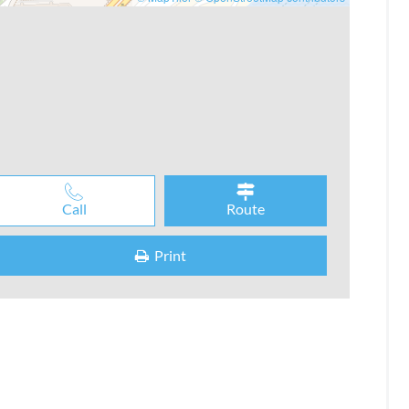
Call
Route
Print