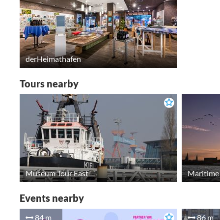
derHeimathafen
Tours nearby
Museum Tour East
Maritime 
Events nearby
84 m
86 m