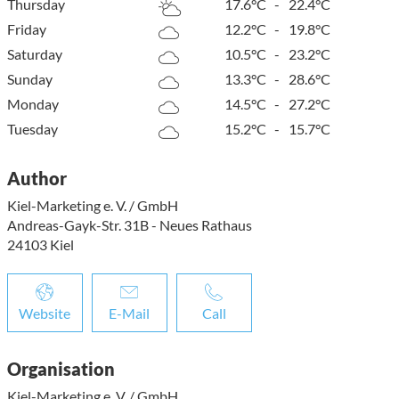
Thursday
17.6°C
-
22.4°C
Friday
12.2°C
-
19.8°C
Saturday
10.5°C
-
23.2°C
Sunday
13.3°C
-
28.6°C
Monday
14.5°C
-
27.2°C
Tuesday
15.2°C
-
15.7°C
Author
Kiel-Marketing e. V. / GmbH
Andreas-Gayk-Str. 31B - Neues Rathaus
24103
Kiel
Website
E-Mail
Call
Organisation
Kiel-Marketing e. V. / GmbH