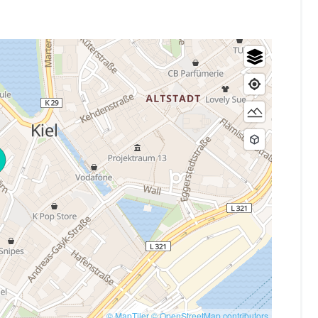
© MapTiler
© OpenStreetMap contributors